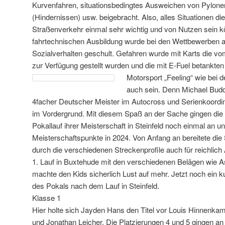
Kurvenfahren, situationsbedingtes Ausweichen von Pylone
(Hindernissen) usw. beigebracht. Also, alles Situationen die
Straßenverkehr einmal sehr wichtig und von Nutzen sein 
fahrtechnischen Ausbildung wurde bei den Wettbewerben 
Sozialverhalten geschult. Gefahren wurde mit Karts die 
zur Verfügung gestellt wurden und die mit E-Fuel betankte
Motorsport
„Feeling“ wie bei 
auch sein. Denn Michael Bud
4facher Deutscher Meister im Autocross und Serienkoordin
im Vordergrund. Mit diesem Spaß an der Sache gingen die 
Pokallauf ihrer Meisterschaft in Steinfeld noch einmal an u
Meisterschaftspunkte in 2024. Von Anfang an bereitete die
durch die verschiedenen Streckenprofile auch für reichlich
1. Lauf in Buxtehude mit den verschiedenen Belägen wie A
machte den Kids sicherlich Lust auf mehr. Jetzt noch ein k
des Pokals nach dem Lauf in Steinfeld.
Klasse 1
Hier holte sich Jayden Hans den Titel vor Louis Hinnenka
und Jonathan Leicher. Die Platzierungen 4 und 5 gingen 