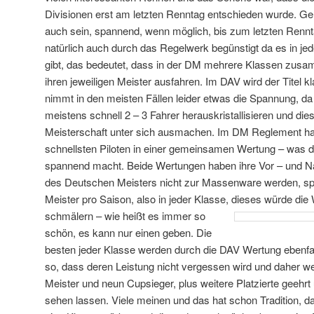
Divisionen erst am letzten Renntag entschieden wurde. Gen
auch sein, spannend, wenn möglich, bis zum letzten Renn
natürlich auch durch das Regelwerk begünstigt da es in jed
gibt, das bedeutet, dass in der DM mehrere Klassen zus
ihren jeweiligen Meister ausfahren. Im DAV wird der Titel 
nimmt in den meisten Fällen leider etwas die Spannung, da
meistens schnell 2 – 3 Fahrer herauskristallisieren und dies
Meisterschaft unter sich ausmachen. Im DM Reglement ha
schnellsten Piloten in einer gemeinsamen Wertung – was d
spannend macht. Beide Wertungen haben ihre Vor – und Nach
des Deutschen Meisters nicht zur Massenware werden, s
Meister pro Saison, also in jeder Klasse, dieses würde die
schmälern – wie heißt es immer so
schön, es kann nur einen geben. Die
besten jeder Klasse werden durch die DAV Wertung ebenfal
so, dass deren Leistung nicht vergessen wird und daher w
Meister und neun Cupsieger, plus weitere Platzierte geehr
sehen lassen. Viele meinen und das hat schon Tradition, da