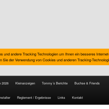
es und andere Tracking Technologien um Ihnen ein besseres Internet
n Sie der Verwendung von Cookies und anderen Tracking-Technologi
e 2026
Kleinanzeigen
Tommy´s Berichte
Buchse & Friends
ocross World
nstalter
Reglement / Ergebnisse
Links
Kontakt