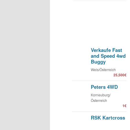
Verkaufe Fast
and Speed 4wd
Buggy
Wels/Österreich
25,500€
Peters 4WD
Korneuburg/
Österreich
1€
RSK Kartcross