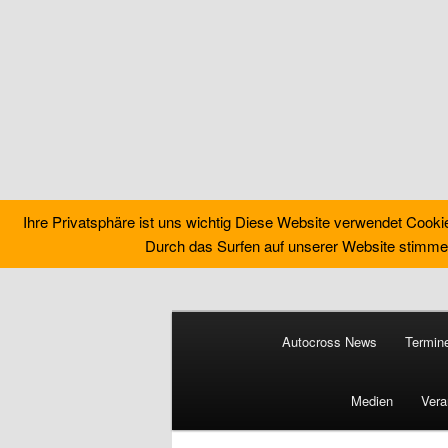
Ihre Privatsphäre ist uns wichtig Diese Website verwendet Cooki
Durch das Surfen auf unserer Website stimme
Zum
primären
Hauptmenü
Inhalt
Autocross News
Termin
springen
Buchse´s Aut
Medien
Vera