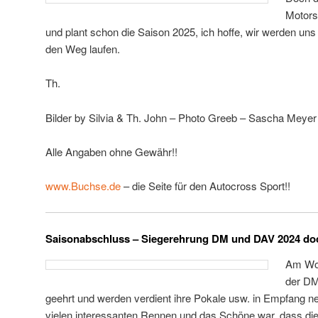
Motors
und plant schon die Saison 2025, ich hoffe, wir werden un
den Weg laufen.
g
Th.
Bilder by Silvia & Th. John – Photo Greeb – Sascha Meyer
Alle Angaben ohne Gewähr!!
www.Buchse.de
– die Seite für den Autocross Sport!!
Saisonabschluss – Siegerehrung DM und DAV 2024 d
Am Woc
der DM
geehrt und werden verdient ihre Pokale usw. in Empfang n
vielen interessanten Rennen und das Schöne war, dass die