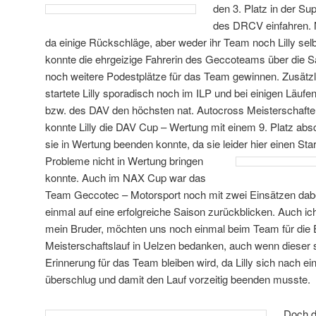
den
3. Platz in der S
des DRCV einfahren. N
da einige Rückschläge, aber weder ihr Team noch Lilly sel
konnte die ehrgeizige Fahrerin des Geccoteams über die S
noch weitere Podestplätze für das Team gewinnen. Zusät
startete Lilly sporadisch noch im ILP und bei einigen Läuf
bzw. des DAV den höchsten nat. Autocross Meisterschafte
konnte Lilly die DAV Cup – Wertung mit einem 9. Platz abs
sie in Wertung beenden konnte, da sie leider hier einen Sta
Probleme nicht in
Wertung bringen
konnte. Auch im NAX Cup war das
Team Geccotec – Motorsport noch mit zwei Einsätzen dabe
einmal auf eine erfolgreiche Saison zurückblicken. Auch ic
mein Bruder, möchten uns noch einmal beim Team für die 
Meisterschaftslauf in Uelzen bedanken, auch wenn dieser si
Erinnerung für das Team bleiben wird, da Lilly sich nach 
überschlug und damit den Lauf vorzeitig beenden musste.
Doch 