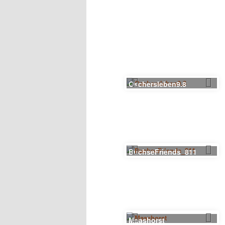
Oschersleben9.8
BuchseFriends_811
Maashorst