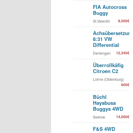
FIA Autocross
Buggy
8,500€
St.Valentin
Achsübersetzun
8:31 VW
Differential
12,345€
Denkingen
Überrollkäfig
Citroen C2
Lohne (Oldenburg)
600€
Büchl
Hayabusa
Buggys 4WD
14,000€
Seelow
F&S 4WD