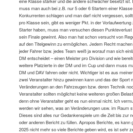
eine Klasse stärker und die andere schwächer besetzt ist. D
muss man auch bei z.B. nur 5 oder 6 Startern einer Klasse
Konkurrenten schlagen und man darf nicht vergessen, sollt
pro Klasse sein, gibt es weniger Pkt. in der Vorlaufwertung
Starter haben, muss man versuchen diesen Punkteverlus
sein Finale gewinnt. Also man hat schon versucht von Re
auf den Titelgewinn zu ermöglichen. Jedem Recht machen 
jeder Fahrer bzw. jedes Team weiß ja worauf man sich einl
DM entscheidet – einen Meister pro Division und wie berei
weitere Platzierte in der DM und im Cup und dann muss man
DM und DAV fahren oder nicht. Wichtiger ist es aus meiner 
zwei Veranstalter hinzu gewinnen kann und das der Sport n
Veränderungen an den Fahrzeugen bzw. deren Technik noch 
Veranstalter sollten möglichst keine weiteren großen Bel
denn ohne Veranstalter geht es nun einmal nicht. Ich verm
werden wir sehen, was an Veränderungen usw. im Raum ste
Dieses sind alles nur Gedankenspiele um die Zeit bis zur 
oder anderen Bericht zu füllen. Apropos Berichte, es kann g
2025 nicht mehr so viele Berichte geben wird, es ist sehr 