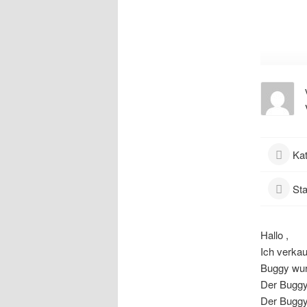
Kat
Sta
Hallo ,
Ich verkau
Buggy wur
Der Buggy 
Der Buggy 