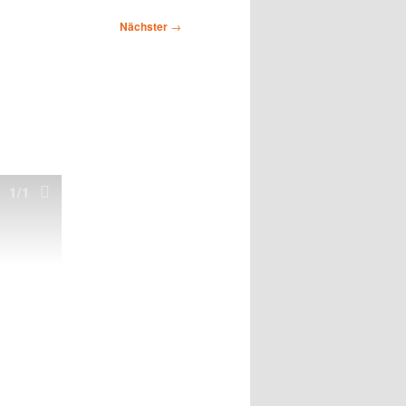
Nächster
→
1
/1