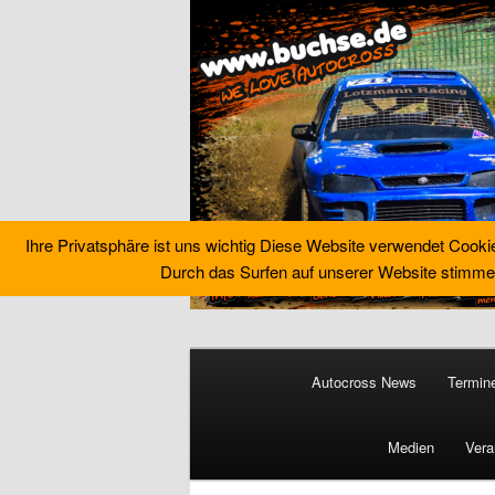
Ihre Privatsphäre ist uns wichtig Diese Website verwendet Cooki
Durch das Surfen auf unserer Website stimme
Zum
primären
Hauptmenü
Inhalt
Autocross News
Termin
springen
Buchse´s Aut
Medien
Vera