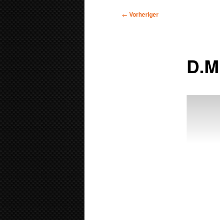
Beitragsnavigation
←
Vorheriger
D.M