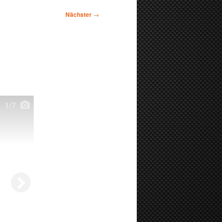
Nächster
→
1
/7