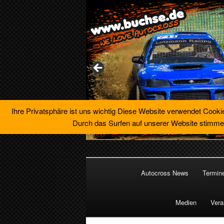
Ihre Privatsphäre ist uns wichtig Diese Website verwendet Cooki
Durch das Surfen auf unserer Website stimme
Zum
primären
Hauptmenü
Inhalt
Autocross News
Termin
springen
Buchse´s Aut
Medien
Vera