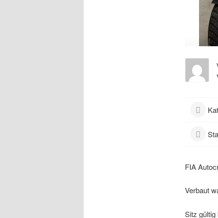
Kat
Sta
FIA Autoc
Verbaut wa
Sitz gülti