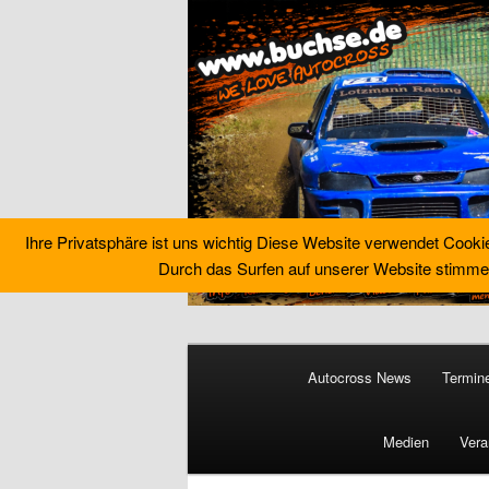
Ihre Privatsphäre ist uns wichtig Diese Website verwendet Cooki
Durch das Surfen auf unserer Website stimme
Zum
primären
Hauptmenü
Inhalt
Autocross News
Termin
springen
Buchse´s Aut
Medien
Vera