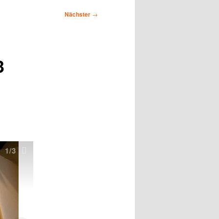
Nächster
→
3
1
/3