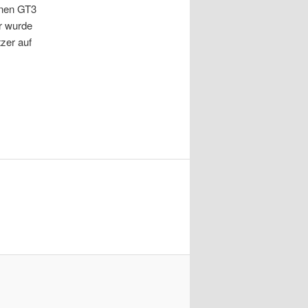
inen GT3
r wurde
tzer auf