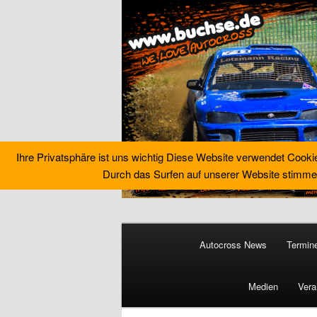
Ihre Privatsphäre ist uns wichtig Diese Website verwendet Cooki
Durch das Surfen auf unserer Website stimme
Zum
primären
Hauptmenü
Inhalt
Autocross News
Termin
springen
Buchse´s Aut
Medien
Vera