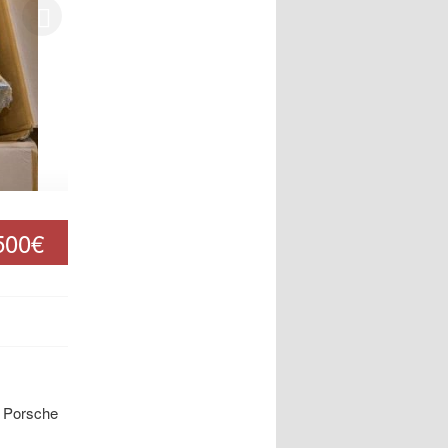
500€
n Porsche