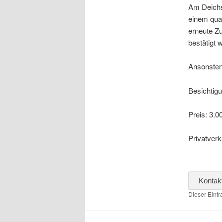
Am Deichse
einem qual
erneute Z
bestätigt 
Ansonsten
Besichtig
Preis: 3.
Privatver
Kontak
Dieser Eint