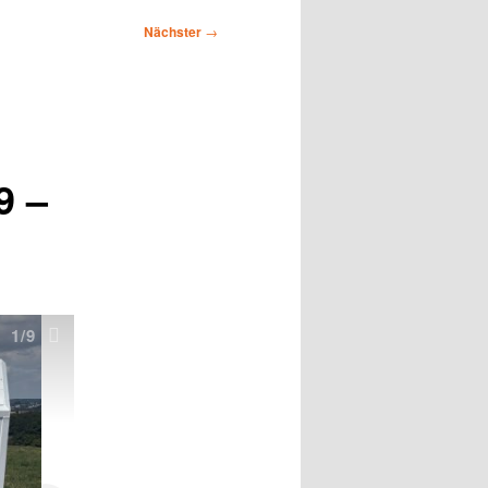
Nächster
→
9 –
1
/9