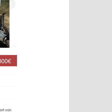
000€
ort von