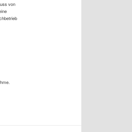
muss von
eine
chbetrieb
ahme.