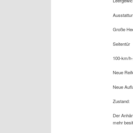
Leergewich
Ausstattu
Große Hec
Seitentür
100-km/h-
Neue Reif
Neue Aufl
Zustand:
Der Anhäng
mehr besit