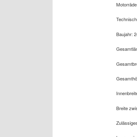
Motorräde
Technisch
Baujahr: 
Gesamtlä
Gesamtbre
Gesamthö
Innenbrei
Breite zw
Zulässige