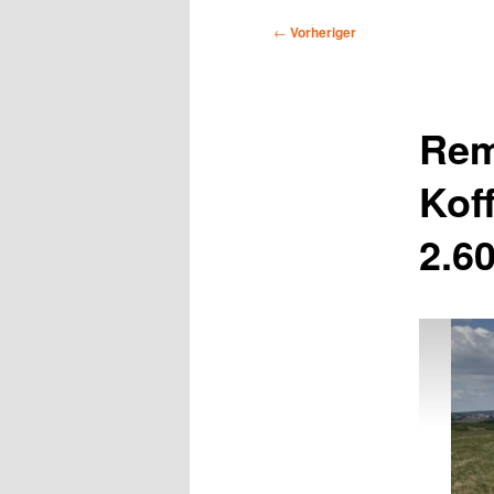
Beitragsnavigation
←
Vorheriger
Rem
Kof
2.6