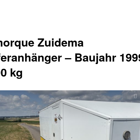
orque Zuidema
feranhänger – Baujahr 199
00 kg