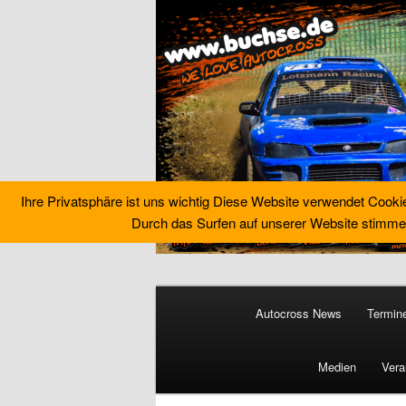
Ihre Privatsphäre ist uns wichtig Diese Website verwendet Cooki
Durch das Surfen auf unserer Website stimme
Zum
primären
Hauptmenü
Inhalt
Autocross News
Termin
springen
Buchse´s Aut
Medien
Vera