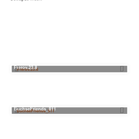
Prerov.23.8
BuchseFriends_811