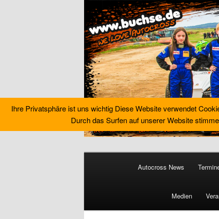
Ihre Privatsphäre ist uns wichtig Diese Website verwendet Cooki
Durch das Surfen auf unserer Website stimme
Zum
Zum
primären
sekundären
Hauptmenü
Inhalt
Inhalt
Autocross News
Termin
springen
springen
Buchse´s Aut
Medien
Vera