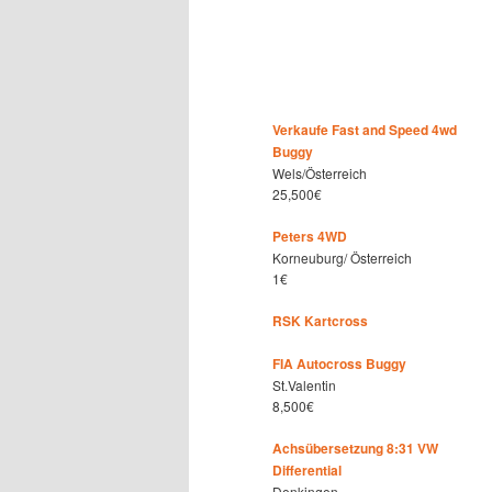
Verkaufe Fast and Speed 4wd
Buggy
Wels/Österreich
25,500€
Peters 4WD
Korneuburg/ Österreich
1€
RSK Kartcross
FIA Autocross Buggy
St.Valentin
8,500€
Achsübersetzung 8:31 VW
Differential
Denkingen