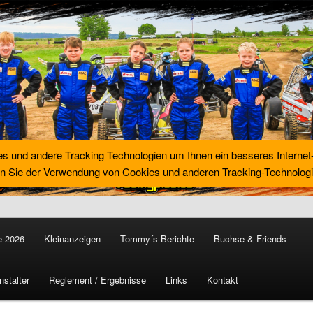
es und andere Tracking Technologien um Ihnen ein besseres Internet
n Sie der Verwendung von Cookies und anderen Tracking-Technologi
e 2026
Kleinanzeigen
Tommy´s Berichte
Buchse & Friends
ocross World
nstalter
Reglement / Ergebnisse
Links
Kontakt