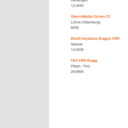
12,345€
Überrollkäfig Citroen C2
Lohne (Oldenburg)
600€
Büchl Hayabusa Buggys 4WD
Seelow
14,000€
F&S 4WD Buggy
Pflach / Tirol
29,990€